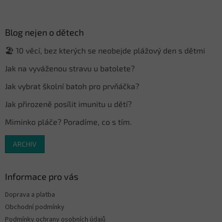
á
p
a
Blog nejen o dětech
t
🏖️ 10 věcí, bez kterých se neobejde plážový den s dětmi
í
Jak na vyváženou stravu u batolete?
Jak vybrat školní batoh pro prvňáčka?
Jak přirozeně posílit imunitu u dětí?
Miminko pláče? Poradíme, co s tím.
ARCHIV
Informace pro vás
Doprava a platba
Obchodní podmínky
Podmínky ochrany osobních údajů