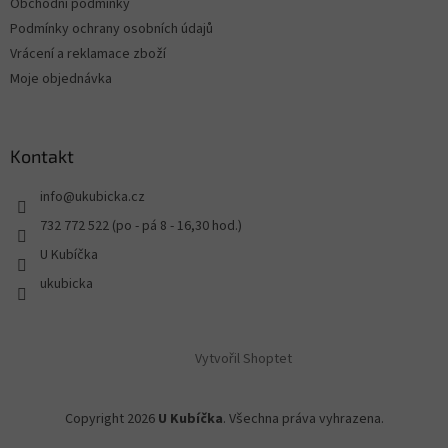
Obchodní podmínky
Podmínky ochrany osobních údajů
Vrácení a reklamace zboží
Moje objednávka
Kontakt
info
@
ukubicka.cz
732 772 522 (po - pá 8 - 16,30 hod.)
U Kubíčka
ukubicka
Vytvořil Shoptet
Copyright 2026
U Kubíčka
. Všechna práva vyhrazena.