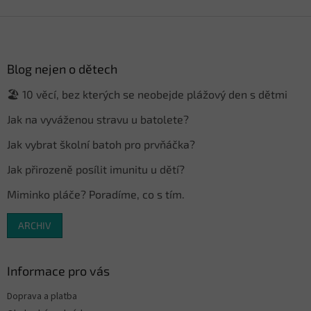
Z
á
p
a
Blog nejen o dětech
t
🏖️ 10 věcí, bez kterých se neobejde plážový den s dětmi
í
Jak na vyváženou stravu u batolete?
Jak vybrat školní batoh pro prvňáčka?
Jak přirozeně posílit imunitu u dětí?
Miminko pláče? Poradíme, co s tím.
ARCHIV
Informace pro vás
Doprava a platba