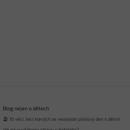
Z
á
p
a
Blog nejen o dětech
t
🏖️ 10 věcí, bez kterých se neobejde plážový den s dětmi
í
Jak na vyváženou stravu u batolete?