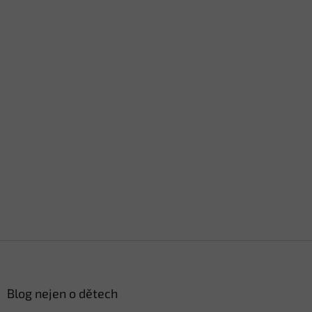
Z
á
p
a
Blog nejen o dětech
t