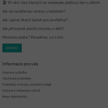
🏖️ 10 věcí, bez kterých se neobejde plážový den s dětmi
í
Jak na vyváženou stravu u batolete?
Jak vybrat školní batoh pro prvňáčka?
Jak přirozeně posílit imunitu u dětí?
Miminko pláče? Poradíme, co s tím.
ARCHIV
Informace pro vás
Doprava a platba
Obchodní podmínky
Podmínky ochrany osobních údajů
Vrácení a reklamace zboží
Moje objednávka