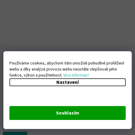
Z
á
p
Používáme cookies, abychom Vám umožnili pohodlné prohlížení
a
Blog nejen o dětech
webu a díky analýze provozu webu neustále zlepšovali jeho
t
funkce, výkon a použitelnost.
Více informací
🏖️ 10 věcí, bez kterých se neobejde plážový den s dětmi
í
Nastavení
Jak na vyváženou stravu u batolete?
Jak vybrat školní batoh pro prvňáčka?
Souhlasím
Jak přirozeně posílit imunitu u dětí?
Miminko pláče? Poradíme, co s tím.