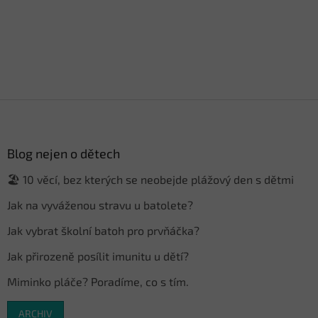
Z
á
p
a
Blog nejen o dětech
t
🏖️ 10 věcí, bez kterých se neobejde plážový den s dětmi
í
Jak na vyváženou stravu u batolete?
Jak vybrat školní batoh pro prvňáčka?
Jak přirozeně posílit imunitu u dětí?
Miminko pláče? Poradíme, co s tím.
ARCHIV