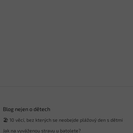
Z
á
p
a
Blog nejen o dětech
t
🏖️ 10 věcí, bez kterých se neobejde plážový den s dětmi
í
Jak na vyváženou stravu u batolete?