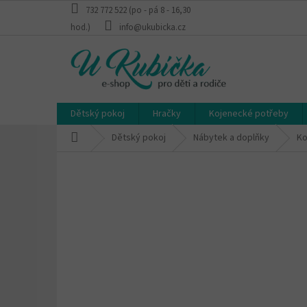
Přejít
732 772 522 (po - pá 8 - 16,30
na
hod.)
info@ukubicka.cz
obsah
Dětský pokoj
Hračky
Kojenecké potřeby
Domů
Dětský pokoj
Nábytek a doplňky
Ko