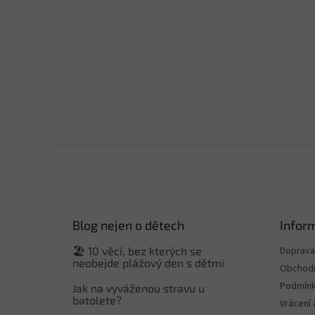
Z
á
p
a
t
Blog nejen o dětech
Infor
í
🏖️ 10 věcí, bez kterých se
Doprava 
neobejde plážový den s dětmi
Obchodn
Podmínk
Jak na vyváženou stravu u
batolete?
Vrácení 