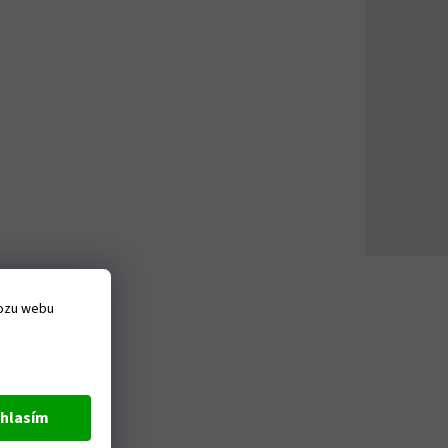
vozu webu
hlasím