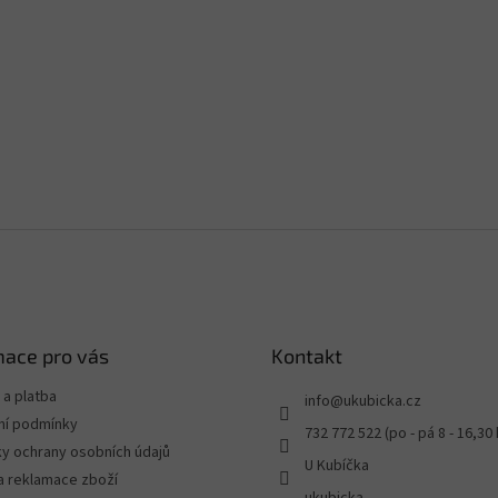
mace pro vás
Kontakt
a platba
info
@
ukubicka.cz
í podmínky
732 772 522 (po - pá 8 - 16,30 
y ochrany osobních údajů
U Kubíčka
a reklamace zboží