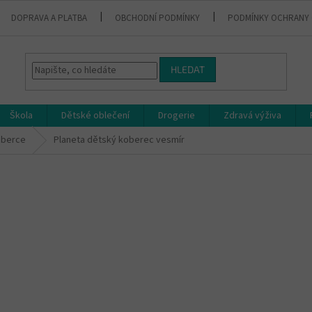
DOPRAVA A PLATBA
OBCHODNÍ PODMÍNKY
PODMÍNKY OCHRANY 
HLEDAT
Škola
Dětské oblečení
Drogerie
Zdravá výživa
berce
Planeta dětský koberec vesmír