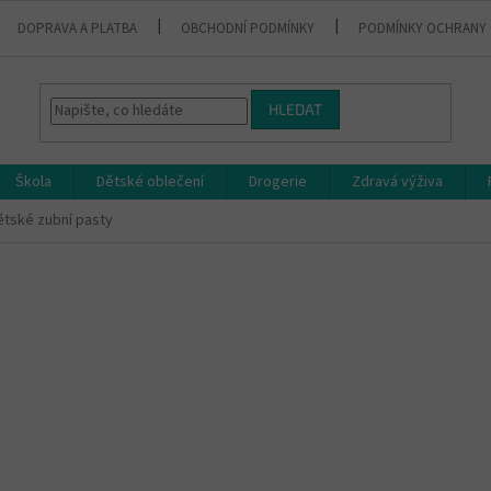
DOPRAVA A PLATBA
OBCHODNÍ PODMÍNKY
PODMÍNKY OCHRANY 
HLEDAT
Škola
Dětské oblečení
Drogerie
Zdravá výživa
ětské zubní pasty