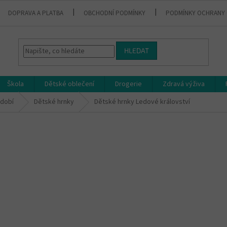
DOPRAVA A PLATBA
OBCHODNÍ PODMÍNKY
PODMÍNKY OCHRANY 
HLEDAT
Škola
Dětské oblečení
Drogerie
Zdravá výživa
dobí
Dětské hrnky
Dětské hrnky Ledové království