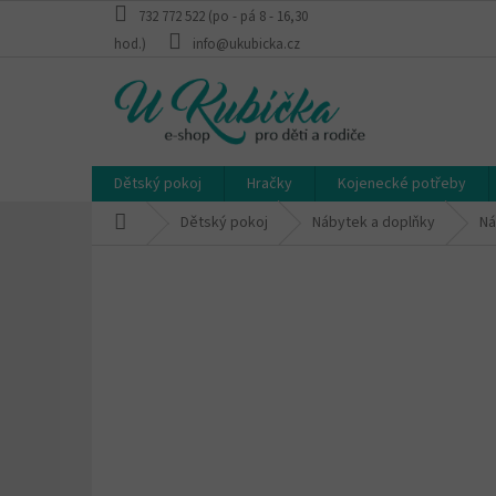
Přejít
732 772 522 (po - pá 8 - 16,30
na
hod.)
info@ukubicka.cz
obsah
Dětský pokoj
Hračky
Kojenecké potřeby
Domů
Dětský pokoj
Nábytek a doplňky
Ná