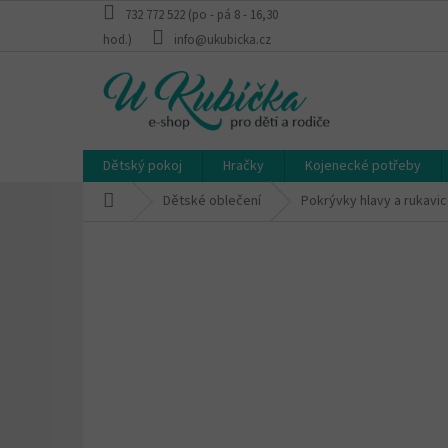
Přejít
732 772 522 (po - pá 8 - 16,30
na
hod.)
info@ukubicka.cz
obsah
Dětský pokoj
Hračky
Kojenecké potřeby
Domů
Dětské oblečení
Pokrývky hlavy a rukavi