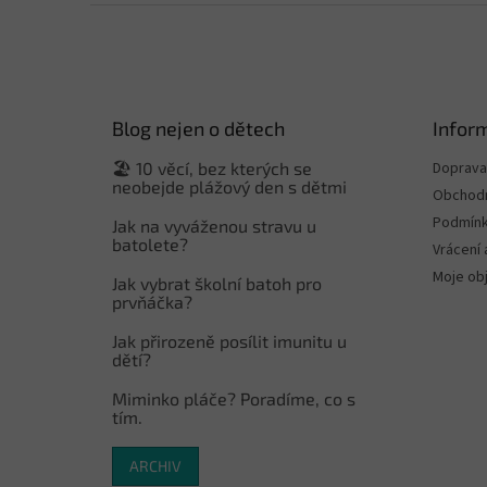
Z
á
p
a
t
Blog nejen o dětech
Infor
í
🏖️ 10 věcí, bez kterých se
Doprava 
neobejde plážový den s dětmi
Obchodn
Podmínk
Jak na vyváženou stravu u
batolete?
Vrácení 
Moje ob
Jak vybrat školní batoh pro
prvňáčka?
Jak přirozeně posílit imunitu u
dětí?
Miminko pláče? Poradíme, co s
tím.
ARCHIV