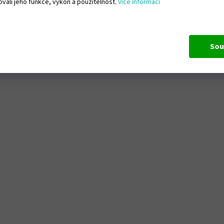
vali jeho funkce, výkon a použitelnost.
Více informací
Sou