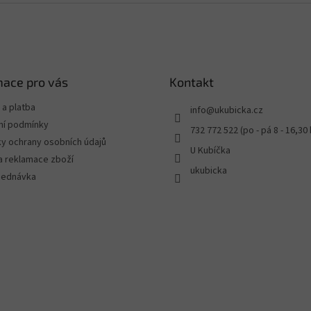
mace pro vás
Kontakt
a platba
info
@
ukubicka.cz
í podmínky
732 772 522 (po - pá 8 - 16,30 
y ochrany osobních údajů
U Kubíčka
a reklamace zboží
ukubicka
jednávka