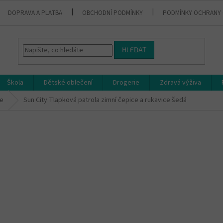
DOPRAVA A PLATBA
OBCHODNÍ PODMÍNKY
PODMÍNKY OCHRANY 
HLEDAT
Škola
Dětské oblečení
Drogerie
Zdravá výživa
ce
Sun City Tlapková patrola zimní čepice a rukavice šedá