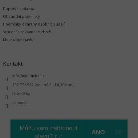
Doprava a platba
Obchodní podmínky
Podmínky ochrany osobních údajů
Vrácení a reklamace zboží
Moje objednávka
Kontakt
info
@
ukubicka.cz
732 772 522 (po - pá 8 - 16,30 hod.)
U Kubíčka
ukubicka
Vytvořil Shoptet
Můžu vám nabídnout
ANO
NE
slevu? 👉