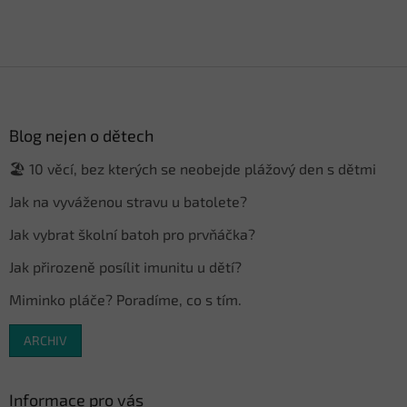
Z
á
p
a
Blog nejen o dětech
t
🏖️ 10 věcí, bez kterých se neobejde plážový den s dětmi
í
Jak na vyváženou stravu u batolete?
Jak vybrat školní batoh pro prvňáčka?
Jak přirozeně posílit imunitu u dětí?
Miminko pláče? Poradíme, co s tím.
ARCHIV
Informace pro vás