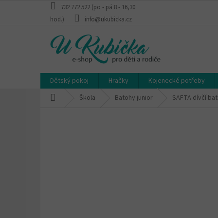
Přejít
732 772 522 (po - pá 8 - 16,30
na
hod.)
info@ukubicka.cz
obsah
Dětský pokoj
Hračky
Kojenecké potřeby
Domů
Škola
Batohy junior
SAFTA dívčí bato