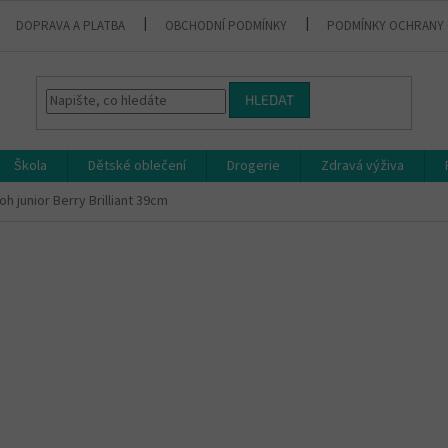
DOPRAVA A PLATBA
OBCHODNÍ PODMÍNKY
PODMÍNKY OCHRANY 
HLEDAT
Škola
Dětské oblečení
Drogerie
Zdravá výživa
h junior Berry Brilliant 39cm