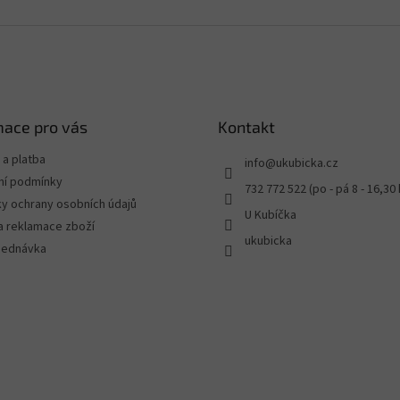
mace pro vás
Kontakt
a platba
info
@
ukubicka.cz
í podmínky
732 772 522 (po - pá 8 - 16,30 
y ochrany osobních údajů
U Kubíčka
a reklamace zboží
ukubicka
jednávka