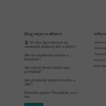
Z
á
p
a
t
Blog nejen o dětech
Infor
í
🏖️ 10 věcí, bez kterých se
Doprava 
neobejde plážový den s dětmi
Obchodn
Podmínk
Jak na vyváženou stravu u
batolete?
Vrácení 
Moje ob
Jak vybrat školní batoh pro
prvňáčka?
Jak přirozeně posílit imunitu u
dětí?
Miminko pláče? Poradíme, co s
tím.