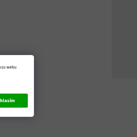
vozu webu
hlasím