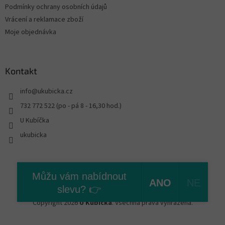
Podmínky ochrany osobních údajů
Vrácení a reklamace zboží
Moje objednávka
Kontakt
info
@
ukubicka.cz
732 772 522 (po - pá 8 - 16,30 hod.)
U Kubíčka
ukubicka
Vytvořil Shoptet
Můžu vám nabídnout
ANO
NE
slevu? 👉
Copyright 2026
U Kubíčka
. Všechna práva vyhrazena.