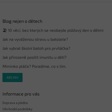
Z
á
p
a
Blog nejen o dětech
t
🏖️ 10 věcí, bez kterých se neobejde plážový den s dětmi
í
Jak na vyváženou stravu u batolete?
Jak vybrat školní batoh pro prvňáčka?
Jak přirozeně posílit imunitu u dětí?
Miminko pláče? Poradíme, co s tím.
ARCHIV
Informace pro vás
Doprava a platba
Obchodní podmínky