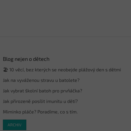
Z
á
p
a
Blog nejen o dětech
t
🏖️ 10 věcí, bez kterých se neobejde plážový den s dětmi
í
Jak na vyváženou stravu u batolete?
Jak vybrat školní batoh pro prvňáčka?
Jak přirozeně posílit imunitu u dětí?
Miminko pláče? Poradíme, co s tím.
ARCHIV