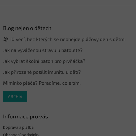
Z
á
p
a
Blog nejen o dětech
t
🏖️ 10 věcí, bez kterých se neobejde plážový den s dětmi
í
Jak na vyváženou stravu u batolete?
Jak vybrat školní batoh pro prvňáčka?
Jak přirozeně posílit imunitu u dětí?
Miminko pláče? Poradíme, co s tím.
ARCHIV
Informace pro vás
Doprava a platba
Obchodní podmínky