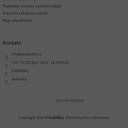
Podmínky ochrany osobních údajů
Vrácení a reklamace zboží
Moje objednávka
Kontakt
info
@
ukubicka.cz
732 772 522 (po - pá 8 - 16,30 hod.)
U Kubíčka
ukubicka
Vytvořil Shoptet
Copyright 2026
U Kubíčka
. Všechna práva vyhrazena.