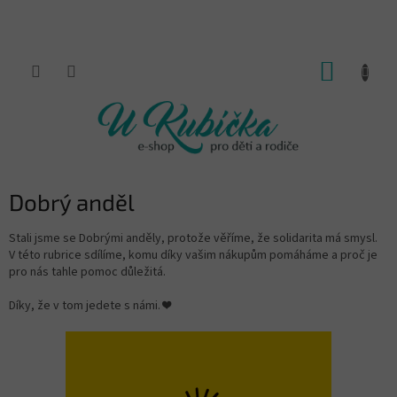
Přejít
na
obsah
NÁKUP
KOŠÍK
Dobrý anděl
Stali jsme se Dobrými anděly, protože věříme, že solidarita má smysl.
V této rubrice sdílíme, komu díky vašim nákupům pomáháme a proč je
pro nás tahle pomoc důležitá.
Díky, že v tom jedete s námi. ❤️
V
ý
p