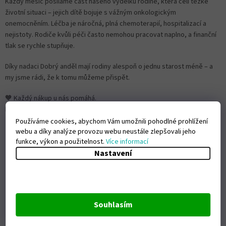
Každý měsíc posíláme část našeho výdělku rodině, která čelí těžké
životní situaci – jejich dítě bojuje s vážným onkologickým
onemocněním. Léčba je náročná, plná chemoterapií, hospitalizací a
nejistoty. Rodiče kvůli péči často nemohou pracovat naplno, a finanční
tlak se rychle stupňuje.
Díky nadaci Dobrý anděl mají rodiny alespoň o jednu starost méně – a
my jsme rádi, že k tomu můžeme přispět.
🧡 Každý nákup u nás pomáhá.
Díky vám posíláme pomoc tam, kde je skutečně potřeba.
Používáme cookies, abychom Vám umožnili pohodlné prohlížení
webu a díky analýze provozu webu neustále zlepšovali jeho
funkce, výkon a použitelnost.
Více informací
Nastavení
Souhlasím