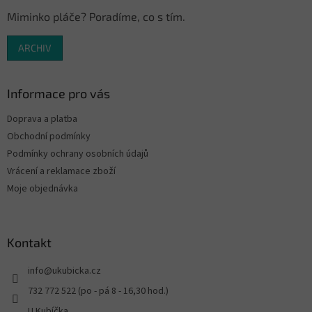
ý
p
Miminko pláče? Poradíme, co s tím.
i
s
ARCHIV
u
Informace pro vás
Doprava a platba
Obchodní podmínky
Podmínky ochrany osobních údajů
Vrácení a reklamace zboží
Moje objednávka
Kontakt
info
@
ukubicka.cz
732 772 522 (po - pá 8 - 16,30 hod.)
U Kubíčka