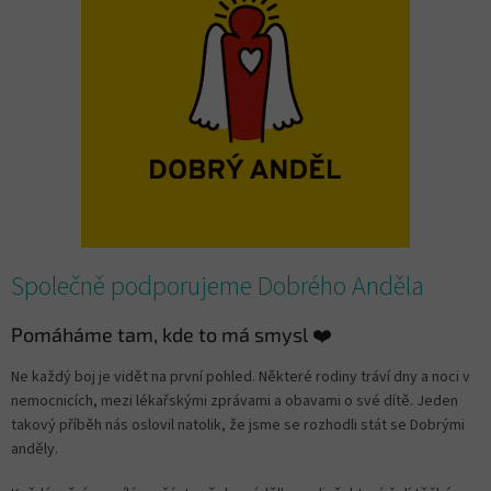
i
s
č
l
á
n
k
ů
Společně podporujeme Dobrého Anděla
Pomáháme tam, kde to má smysl ❤️
Ne každý boj je vidět na první pohled. Některé rodiny tráví dny a noci v
nemocnicích, mezi lékařskými zprávami a obavami o své dítě. Jeden
takový příběh nás oslovil natolik, že jsme se rozhodli stát se Dobrými
anděly.