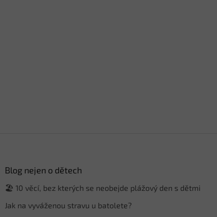
Z
á
p
a
Blog nejen o dětech
t
🏖️ 10 věcí, bez kterých se neobejde plážový den s dětmi
í
Jak na vyváženou stravu u batolete?