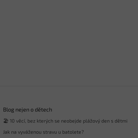
Z
á
p
a
Blog nejen o dětech
t
🏖️ 10 věcí, bez kterých se neobejde plážový den s dětmi
í
Jak na vyváženou stravu u batolete?