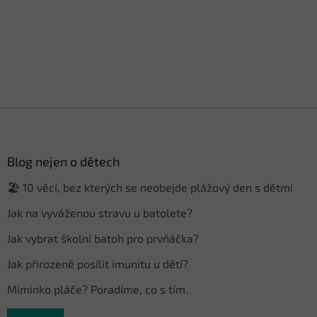
Z
á
p
a
Blog nejen o dětech
t
🏖️ 10 věcí, bez kterých se neobejde plážový den s dětmi
í
Jak na vyváženou stravu u batolete?
Jak vybrat školní batoh pro prvňáčka?
Jak přirozeně posílit imunitu u dětí?
Miminko pláče? Poradíme, co s tím.