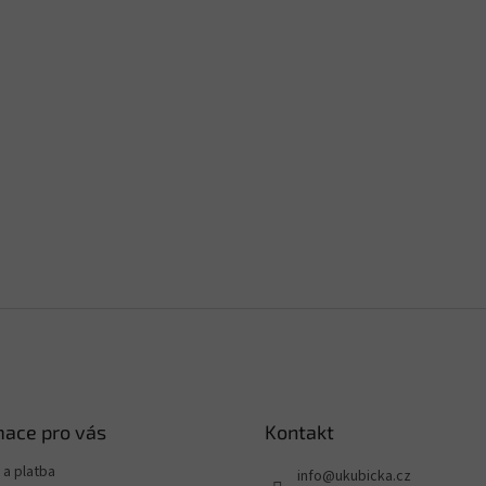
mace pro vás
Kontakt
a platba
info
@
ukubicka.cz