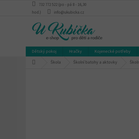
Přejít
732 772 522 (po - pá 8 - 16,30
na
hod.)
info@ukubicka.cz
obsah
Dětský pokoj
Hračky
Kojenecké potřeby
Domů
Škola
Školní batohy a aktovky
Škol