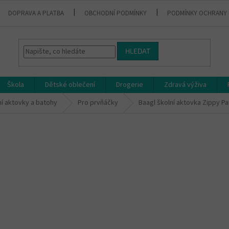
DOPRAVA A PLATBA
OBCHODNÍ PODMÍNKY
PODMÍNKY OCHRANY 
HLEDAT
Škola
Dětské oblečení
Drogerie
Zdravá výživa
ní aktovky a batohy
Pro prvňáčky
Baagl školní aktovka Zippy P