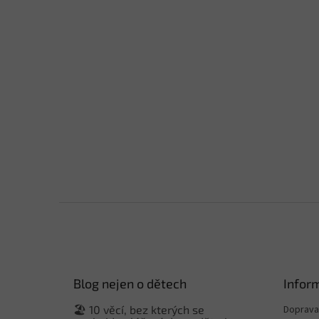
Z
á
p
a
t
Blog nejen o dětech
Infor
í
🏖️ 10 věcí, bez kterých se
Doprava 