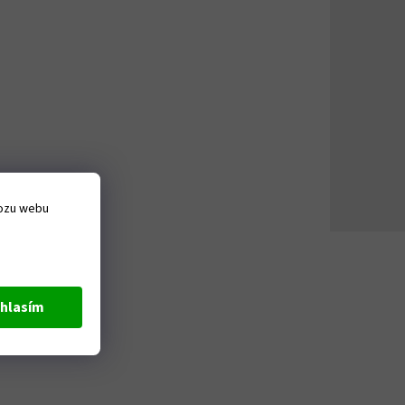
vozu webu
hlasím