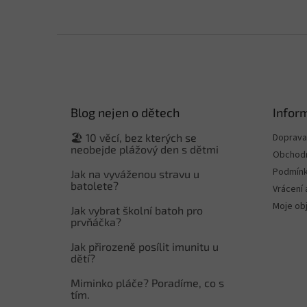
Z
á
p
a
t
Blog nejen o dětech
Infor
í
🏖️ 10 věcí, bez kterých se
Doprava 
neobejde plážový den s dětmi
Obchodn
Podmínk
Jak na vyváženou stravu u
batolete?
Vrácení 
Moje ob
Jak vybrat školní batoh pro
prvňáčka?
Jak přirozeně posílit imunitu u
dětí?
Miminko pláče? Poradíme, co s
tím.