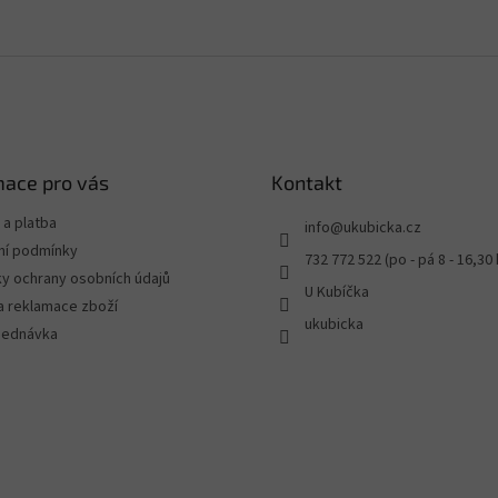
mace pro vás
Kontakt
a platba
info
@
ukubicka.cz
í podmínky
732 772 522 (po - pá 8 - 16,30 
y ochrany osobních údajů
U Kubíčka
a reklamace zboží
ukubicka
jednávka