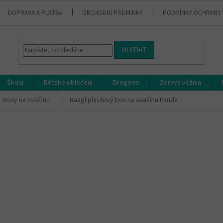
DOPRAVA A PLATBA
OBCHODNÍ PODMÍNKY
PODMÍNKY OCHRANY 
HLEDAT
Škola
Dětské oblečení
Drogerie
Zdravá výživa
Boxy na svačinu
Baagl plastový box na svačinu Panda