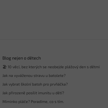
Z
á
p
a
Blog nejen o dětech
t
🏖️ 10 věcí, bez kterých se neobejde plážový den s dětmi
í
Jak na vyváženou stravu u batolete?
Jak vybrat školní batoh pro prvňáčka?
Jak přirozeně posílit imunitu u dětí?
Miminko pláče? Poradíme, co s tím.