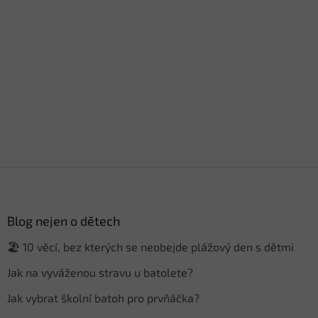
Z
á
p
a
Blog nejen o dětech
t
🏖️ 10 věcí, bez kterých se neobejde plážový den s dětmi
í
Jak na vyváženou stravu u batolete?
Jak vybrat školní batoh pro prvňáčka?